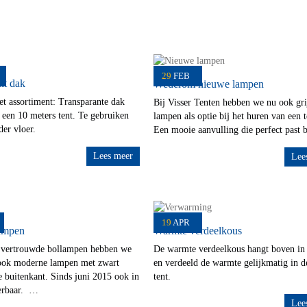
29
FEB
nt dak
Wederom nieuwe lampen
t assortiment: Transparante dak
Bij Visser Tenten hebben we nu ook gri
 een 10 meters tent. Te gebruiken
lampen als optie bij het huren van een t
er vloer.
Een mooie aanvulling die perfect past 
Lees meer
Lee
19
APR
ampen
Warmte verdeelkous
 vertrouwde bollampen hebben we
De warmte verdeelkous hangt boven in 
ook moderne lampen met zwart
en verdeeld de warmte gelijkmatig in d
 buitenkant. Sinds juni 2015 ook in
tent.
verbaar. …
Lee