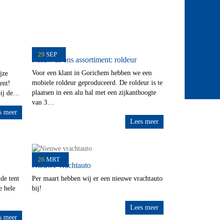
29
SEP
Nieuw in ons assortiment: roldeur
Voor een klant in Gorichem hebben we een
jze
mobiele roldeur geproduceerd. De roldeur is te
ent!
plaatsen in een alu hal met een zijkanthoogte
bij de…
van 3…
s meer
Lees meer
26
MRT
Nieuwe vrachtauto
de tent
Per maart hebben wij er een nieuwe vrachtauto
e hele
bij!
Lees meer
s meer