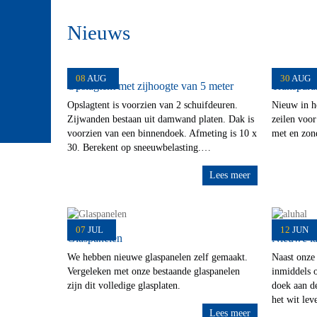
Nieuws
08
AUG
30
AUG
Opslagtent met zijhoogte van 5 meter
Transpara
Opslagtent is voorzien van 2 schuifdeuren.
Nieuw in he
Zijwanden bestaan uit damwand platen. Dak is
zeilen voor
voorzien van een binnendoek. Afmeting is 10 x
met en zond
30. Berekent op sneeuwbelasting.…
Lees meer
07
JUL
12
JUN
Glaspanelen
Nieuwe l
We hebben nieuwe glaspanelen zelf gemaakt.
Naast onze
Vergeleken met onze bestaande glaspanelen
inmiddels 
zijn dit volledige glasplaten.
doek aan de
het wit le
Lees meer