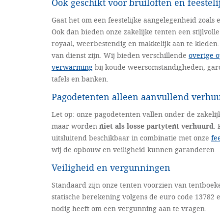
Ook geschikt voor bruiloften en feestel
Gaat het om een feestelijke aangelegenheid zoals e
Ook dan bieden onze zakelijke tenten een stijlvoll
royaal, weerbestendig en makkelijk aan te kleden
van dienst zijn. Wij bieden verschillende
overige o
verwarming
bij koude weersomstandigheden, gard
tafels en banken.
Pagodetenten alleen aanvullend verhu
Let op: onze pagodetenten vallen onder de zakeli
maar worden
niet als losse partytent verhuurd
.
uitsluitend beschikbaar in combinatie met onze
fe
wij de opbouw en veiligheid kunnen garanderen.
Veiligheid en vergunningen
Standaard zijn onze tenten voorzien van tentboeke
statische berekening volgens de euro code 13782 en
nodig heeft om een vergunning aan te vragen.