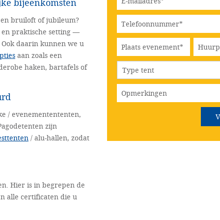
ijke bijeenkomsten
en bruiloft of jubileum?
e en praktische setting —
. Ook daarin kunnen we u
pties
aan zoals een
erobe haken, bartafels of
urd
jke / evenementententen,
 Pagodetenten zijn
esttenten
/ alu-hallen, zodat
n. Hier is in begrepen de
 alle certificaten die u