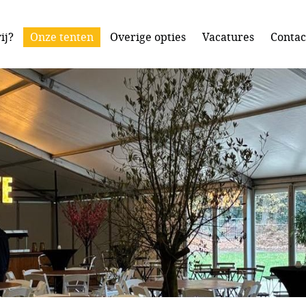
ij?
Onze tenten
Overige opties
Vacatures
Contac