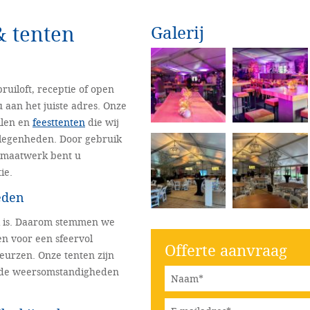
& tenten
Galerij
ruiloft, receptie of open
 aan het juiste adres. Onze
llen en
feesttenten
die wij
gelegenheden. Door gebruik
n maatwerk bent u
ie.
eden
ek is. Daarom stemmen we
en voor een sfeervol
Offerte aanvraag
beurzen. Onze tenten zijn
ende weersomstandigheden