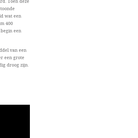
urd. Toen deze
 toonde
ld wat een
om 400
 begin een
iddel van een
er een grote
ig droog zijn.