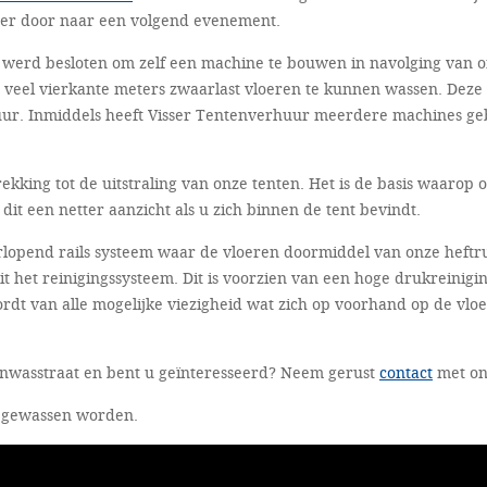
eer door naar een volgend evenement.
 werd besloten om zelf een machine te bouwen in navolging van 
 veel vierkante meters zwaarlast vloeren te kunnen wassen. Deze
r uur. Inmiddels heeft Visser Tentenverhuur meerdere machines 
ekking tot de uitstraling van onze tenten. Het is de basis waarop 
it een netter aanzicht als u zich binnen de tent bevindt.
lopend rails systeem waar de vloeren doormiddel van onze heftr
 het reinigingssysteem. Dit is voorzien van een hoge drukreinigin
ordt van alle mogelijke viezigheid wat zich op voorhand op de vloe
enwasstraat en bent u geïnteresseerd? Neem gerust
contact
met on
en gewassen worden.