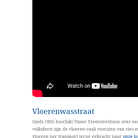
Vloerenwasstraat
Sinds 2005 beschikt Visser Tentenverhuur over een
volksfeest zijn de vloeren vaak voorzien van vies 
vloeren per transport terug gebracht naar
onze lo