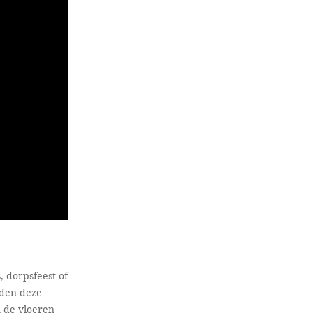
 dorpsfeest of
den deze
 de vloeren