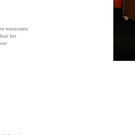
en wasstraten.
door het
meer