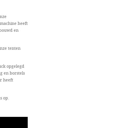
onze
 machine heeft
gebouwd en
onze tenten
uck opgelegd
g en borstels
r heeft
s op.