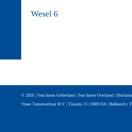
Wesel 6
© 2026 |
Tent huren Gelderland
|
Tent huren Overijssel
|
Disclaim
Visser Tentenverhuur B.V.
|
Transito 15
|
6909 DA
|
Babberich
|
T