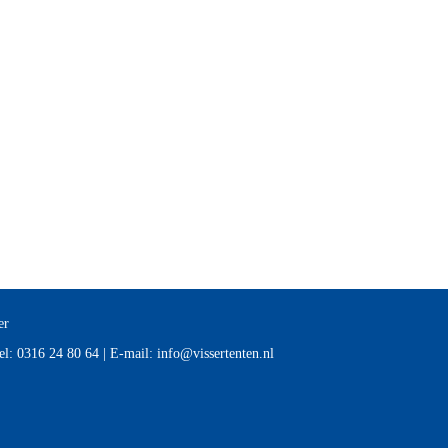
er
el:
0316 24 80 64
|
E-mail:
info@vissertenten.nl