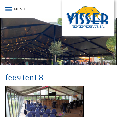
MENU
feesttent 8