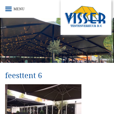
MENU
feesttent 6